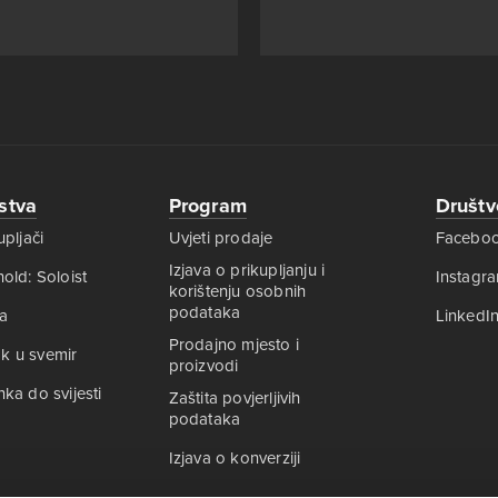
stva
Program
Društ
pljači
Uvjeti prodaje
Facebo
Izjava o prikupljanju i
old: Soloist
Instagr
korištenju osobnih
podataka
a
LinkedI
Prodajno mjesto i
rak u svemir
proizvodi
ka do svijesti
Zaštita povjerljivih
podataka
Izjava o konverziji