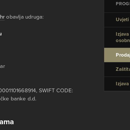
PROG
hr
obavlja udruga:
Uvjeti
u
Izjava
osobn
Prodaj
ar
Zaštit
Izjava
0001101668914, SWIFT CODE:
čke banke d.d.
gama