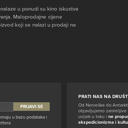
 nalaze u ponudi su kino iskustva
vanja. Maloprodajne cijene
izvod koji se nalazi u prodaji na
PRATI NAS NA DRUŠ
Od Norveške do Antarkt
objavljujemo zanimljive 
uvijek u toku i
ne propus
emaju u bazu podataka i
ekspedicionizma i kult
ettera