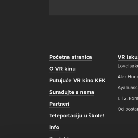
Početna stranica
VR isku
Lovci saku
O VR kinu
Alex Honn
Putujuće VR kino KEK
Ayahuasc
Surađujte s nama
1. i 2. ko
Partneri
Od postan
Teleportaciju u škole!
Info