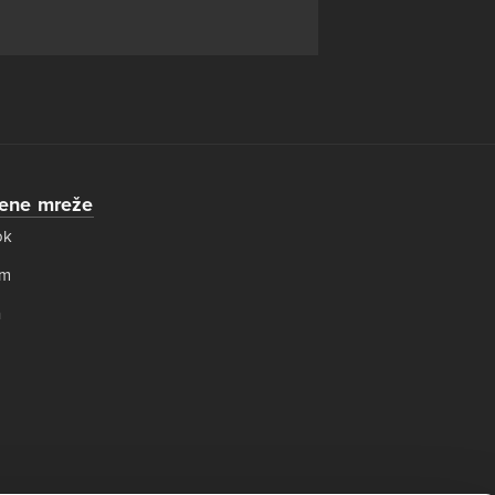
vene mreže
ok
am
n