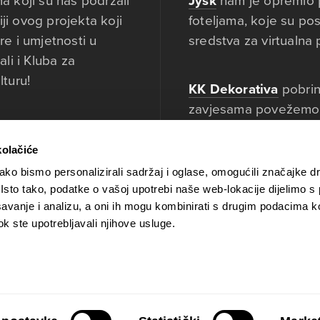
a koji su nas podržali
Jysk
nam je opremio 
ciji ovog projekta koji
foteljama, koje su pos
re i umjetnosti u
sredstva za virtualna 
ali i Kluba za
lturu!
KK Dekorativa
pobrin
zavjesama povežemo 
odinu
Denisu
kinom na koje smo nav
početka prepoznao
kolačiće
d njegovih tvrtki,
ko bismo personalizirali sadržaj i oglase, omogućili značajke d
Tech Garden
opremio
 sponzor cijelog
. Isto tako, podatke o vašoj upotrebi naše web-lokacije dijelimo s
inovativnim konzervir
avanje i analizu, a oni ih mogu kombinirati s drugim podacima k
 razvoja ideje,
omogućio da u modera
 dok ste upotrebljavali njihove usluge.
 etapa, do realizacije
Zagreba unesemo dah 
 VR filma ‘
Lovci
a pritom budemo ekolo
IR Luks
opremio je p
m sponzorima koji su