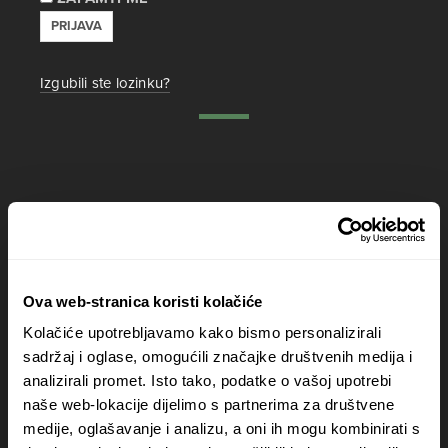
PRIJAVA
Izgubili ste lozinku?
PRIJAVI SE NA NEWSLETTER
Ova web-stranica koristi kolačiće
Prihvaćam da se moji podaci spremaju u bazu
Kolačiće upotrebljavamo kako bismo personalizirali
podataka i koriste u svrhu slanja KEK
newslettera
sadržaj i oglase, omogućili značajke društvenih medija i
analizirali promet. Isto tako, podatke o vašoj upotrebi
naše web-lokacije dijelimo s partnerima za društvene
medije, oglašavanje i analizu, a oni ih mogu kombinirati s