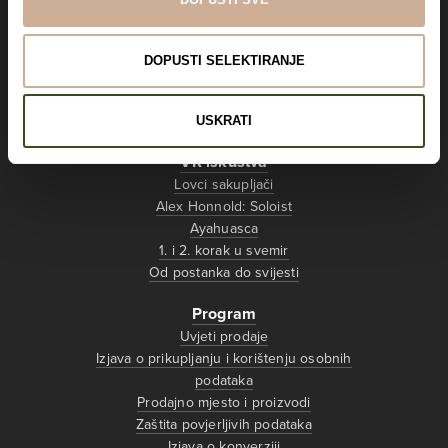
Teleportaciju u škole!
DOPUSTI SELEKTIRANJE
Info
Kontakt
USKRATI
VR iskustva
Lovci sakupljači
Alex Honnold: Soloist
Ayahuasca
1. i 2. korak u svemir
Od postanka do svijesti
Program
Uvjeti prodaje
Izjava o prikupljanju i korištenju osobnih
podataka
Prodajno mjesto i proizvodi
Zaštita povjerljivih podataka
Izjava o konverziji