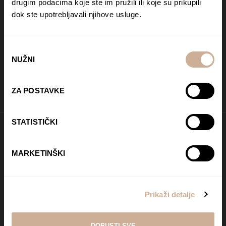
drugim podacima koje ste im pružili ili koje su prikupili
PRATI NAS NA DRUŠTVENIM MREŽAMA
dok ste upotrebljavali njihove usluge.
Od Norveške do Antarktike i od Južne Amerike
do Japana, objavljujemo zanimljive tekstove,
reportaže i fotke. Budi uvijek u toku i
ne
Odabir
propusti novosti iz svijeta ekspedicionizma i
NUŽNI
pristanka
kulture
.
ZA POSTAVKE
STATISTIČKI
Početna stranica
MARKETINŠKI
O VR kinu
Putujuće VR kino KEK
Prikaži detalje
Surađujte s nama
Partneri
DOPUSTI SVE