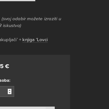
i
(svoj odabir možete izraziti u
R iskustva)
akupljači’ +
knjiga ‘Lovci
95
€
osoba: