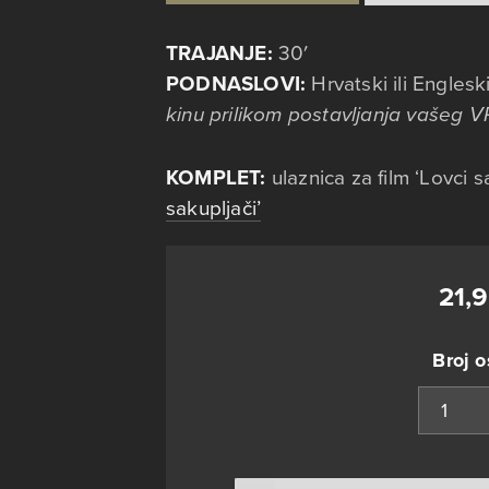
TRAJANJE:
30′
PODNASLOVI:
Hrvatski ili Englesk
kinu prilikom postavljanja vašeg V
KOMPLET:
ulaznica za film ‘Lovci s
sakupljači’
21,
Broj 