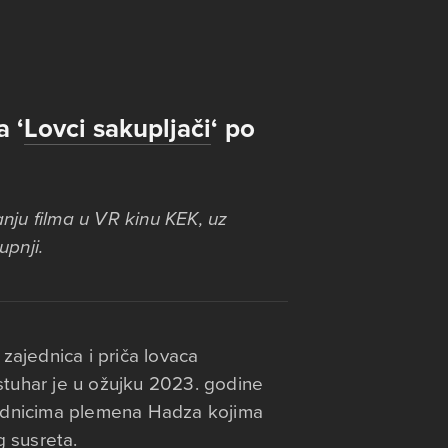
a ‘
Lovci sakupljači
‘ po
nju filma u VR kinu KEK, uz
upnji.
 zajednica i priča lovaca
ostuhar je u ožujku 2023. godine
ipadnicima plemena Hadza kojima
 susreta.