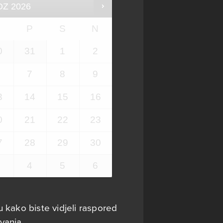
OZ
2026
Č
P
S
N
0
31
1
2
7
8
9
3
14
15
16
0
21
22
23
7
28
29
30
4
5
6
 kako biste vidjeli raspored
vanja.