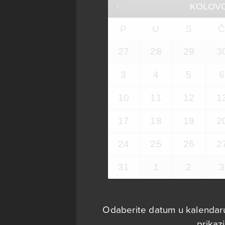
KOLOV
P
U
S
27
28
29
3
3
4
5
6
10
11
12
1
17
18
19
2
24
25
26
2
31
1
2
3
Odaberite datum u kalendaru
prikazi