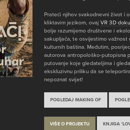
Prateći njihov svakodnevni život i 
kliktavim jezikom, ovaj
VR 3D doku
bolje razumijemo društvene i ekol
sakupljača, te osvijestimo važnost 
kulturnih baština. Međutim, posrije
autorova antropološko-putopisna pr
putovanje koje gledateljima i gleda
ekskluzivnu priliku da se teleportir
nepoznat svijet!
POGLEDAJ MAKING OF
POGLE
VIŠE O PROJEKTU
KNJIGA ‘LO