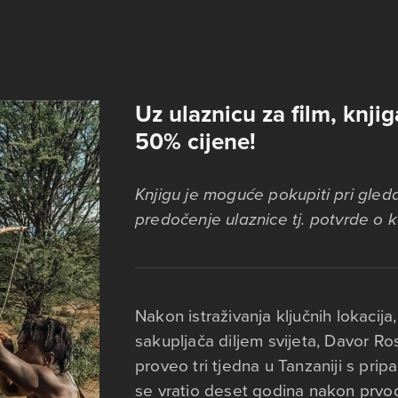
Uz ulaznicu za film, knjig
50% cijene!
Knjigu je moguće pokupiti pri gleda
predočenje ulaznice tj. potvrde o k
Nakon istraživanja ključnih lokacija,
sakupljača diljem svijeta, Davor R
proveo tri tjedna u Tanzaniji s pr
se vratio deset godina nakon prvog