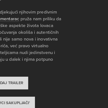
odjekujući njihovim predivnim
mentarac
pruža nam priliku da
oške aspekte života lovaca
očuvanja okoliša i autentičnih
di nije samo nova i inovativna
iča, već pravo virtualno
teljicama nudi jedinstvenu i
aju u dalek i njima potpuno
DAJ TRAILER
VCI SAKUPLJAČI’