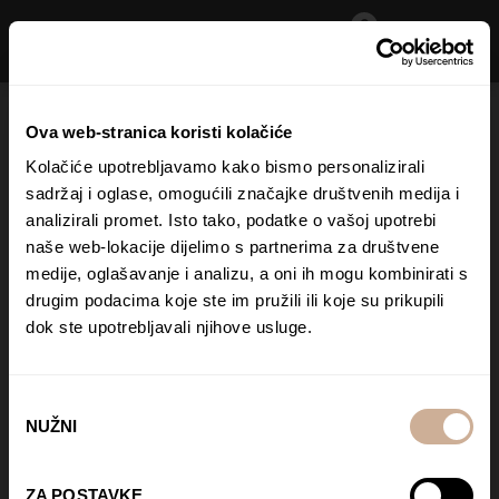
0
Paper Birds
Ova web-stranica koristi kolačiće
Početna stranica
Kolačiće upotrebljavamo kako bismo personalizirali
Proizvodi
sadržaj i oglase, omogućili značajke društvenih medija i
Paper Birds
analizirali promet. Isto tako, podatke o vašoj upotrebi
naše web-lokacije dijelimo s partnerima za društvene
medije, oglašavanje i analizu, a oni ih mogu kombinirati s
drugim podacima koje ste im pružili ili koje su prikupili
dok ste upotrebljavali njihove usluge.
Odabir
NUŽNI
pristanka
ZA POSTAVKE