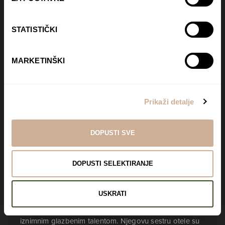
STATISTIČKI
MARKETINŠKI
Prikaži detalje
DOPUSTI SVE
DOPUSTI SELEKTIRANJE
USKRATI
U ovom animiranom VR filmu za sve uzraste, poznati
Edward Norton vodi nas kroz priču o Totu, dječaku s
iznimnim glazbenim talentom. Njegovu sestru otele su